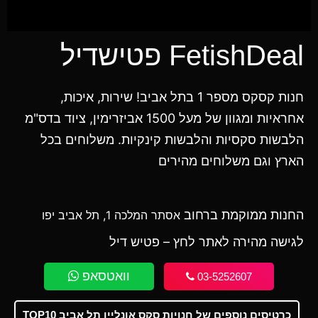
FetishDeal פטישדיל
חנות קסקס מספר 1 בתל אביב! שירות, איכות,
אחראיות ומגוון של מעל 1500 אביזרימין, ציוד בדס"מ
הלבשות סקסיות והלבשות קינקיות. משלוחים בכל
הארץ וגם משלוחים מהירים
החנות ממוקמת ברחוב
אסתר המלכה 1, תל אביב יפו
לגישה מהירה לאתר לחץ –
פטיש דיל
וואטסאפ
03-5252607
כרטיסים נוספים של חנויות סקס אונליין תל אביב TOP10