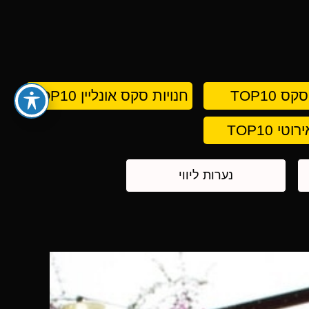
 TOP10
חנויות סקס אונליין TOP10
טי TOP10
נערות ליווי